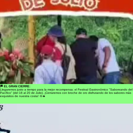
🏁 EL GRAN CIERRE:
Llegaremos justo a tiempo para la mejor recompensa: el Festival Gastronómico "Saboreando del
Pacífico" (del 16 al 20 de Julio). ¡Cerraremos con broche de oro disfrutando de los sabores más
exquisitos de nuestra costa! 🥘🔥