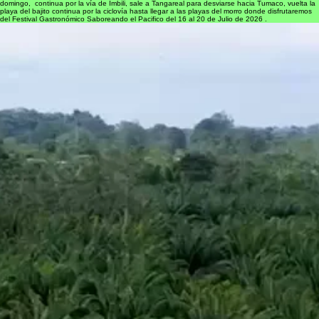
Sande Frontera (30k) descanso visita a la cascada y refrigerio, continua hasta la vereda La
Vega llegada el Rio Mira - se pasa en canoa o en el ferry si es posible el uso el día
domingo, continua por la vía de Imbili, sale a Tangareal para desviarse hacia Tumaco, vuelta la
playa del bajito continua por la ciclovía hasta llegar a las playas del morro donde disfrutaremos
del Festival Gastronómico Saboreando el Pacifico del 16 al 20 de Julio de 2026 .