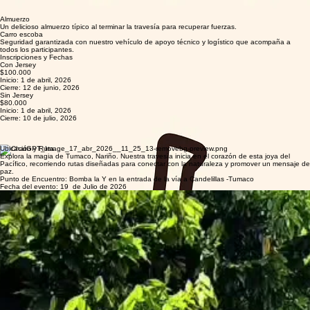
Lo que recibirás
Tu inscripción garantiza una experiencia completa y segura en Tumaco.
Kit oficial
Recibe tu jersey conmemorativo de alta calidad y accesorios exclusivos del evento.
Hidratación
Puntos de hidratación constantes durante todo el recorrido para mantener tu energía.
Refrigerios
Frutas, barras energéticas y snacks saludables en zonas de descanso estratégicas.
Almuerzo
Un delicioso almuerzo típico al terminar la travesía para recuperar fuerzas.
Carro escoba
Seguridad garantizada con nuestro vehículo de apoyo técnico y logístico que acompaña a
todos los participantes.
Inscripciones y Fechas
Con Jersey
$100.000
Inicio: 1 de abril, 2026
Cierre: 12 de junio, 2026
Sin Jersey
$80.000
Inicio: 1 de abril, 2026
Cierre: 10 de julio, 2026
Ubicación y Ruta
Explora la magia de Tumaco, Nariño. Nuestra travesía inicia en el corazón de esta joya del
Pacífico, recorriendo rutas diseñadas para conectar con la naturaleza y promover un mensaje de
paz.
Punto de Encuentro: Bomba la Y en la entrada de la vía a Candelillas -Tumaco
Fecha del evento: 19 de Julio de 2026