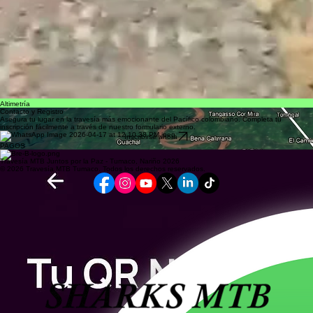
Altimetría
Contacto y Registro
Asegura tu lugar en la travesía más emocionante del Pacífico colombiano. Completa tu
inscripción fácilmente a través de nuestro formulario externo.
Inscribirse ahora
PAGOS
@BPJAIRBAN84
Travesía MTB Juntos por la Paz - Tumaco, Nariño 2026
© 2026 Travesía MTB Tumaco. Todos los derechos reservados.