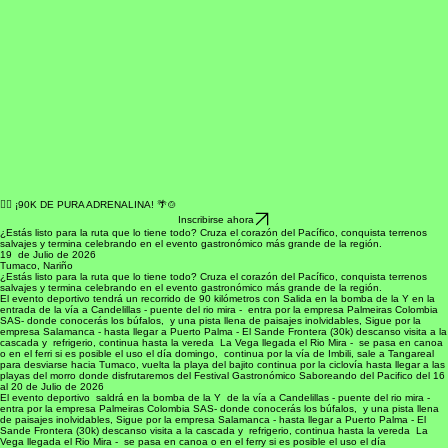
🚴‍♂️ ¡90K DE PURA ADRENALINA! 🌴🍲
Inscribirse ahora
¿Estás listo para la ruta que lo tiene todo? Cruza el corazón del Pacífico, conquista terrenos
salvajes y termina celebrando en el evento gastronómico más grande de la región.
19 de Julio de 2026
Tumaco, Nariño
¿Estás listo para la ruta que lo tiene todo? Cruza el corazón del Pacífico, conquista terrenos
salvajes y termina celebrando en el evento gastronómico más grande de la región.
El evento deportivo tendrá un recorrido de 90 kilómetros con Salida en la bomba de la Y en la
entrada de la vía a Candelillas - puente del rio mira - entra por la empresa Palmeiras Colombia
SAS- donde conocerás los búfalos, y una pista llena de paisajes inolvidables, Sigue por la
empresa Salamanca - hasta llegar a Puerto Palma - El Sande Frontera (30k) descanso visita a la
cascada y refrigerio, continua hasta la vereda La Vega llegada el Rio Mira - se pasa en canoa
o en el ferri si es posible el uso el día domingo, continua por la vía de Imbili, sale a Tangareal
para desviarse hacia Tumaco, vuelta la playa del bajito continua por la ciclovía hasta llegar a las
playas del morro donde disfrutaremos del Festival Gastronómico Saboreando del Pacifico del 16
al 20 de Julio de 2026
El evento deportivo saldrá en la bomba de la Y de la vía a Candelillas - puente del rio mira -
entra por la empresa Palmeiras Colombia SAS- donde conocerás los búfalos, y una pista llena
de paisajes inolvidables, Sigue por la empresa Salamanca - hasta llegar a Puerto Palma - El